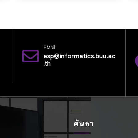
EMail
esp@informatics.buu.ac
.th
ค้นหา