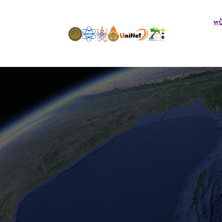
Skip
to
หน
content
SLIDE