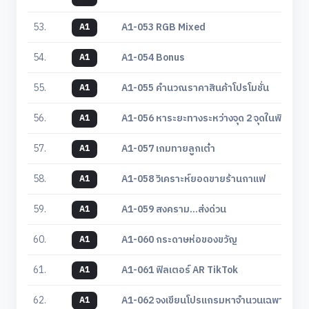
53.
A1-053 RGB Mixed
A1
54.
A1-054 Bonus
A1
55.
A1-055 คํานวณราคาสินค้าโปรโมชั่น
A1
56.
A1-056 หาระยะทางระหว่างจุด 2 จุดในพิกัด 3 มิ
A1
57.
A1-057 เกมทายลูกเต๋า
A1
58.
A1-058 วิเคราะห์ยอดขายร้านกาแฟ
A1
59.
A1-059 สงคราม...ส่งด่วน
A1
60.
A1-060 กระดาษห่อของขวัญ
A1
61.
A1-061 ฟิลเตอร์ AR TikTok
A1
62.
A1-062 จงเขียนโปรแกรมหาจํานวนเฉพาะ พร้อ
A1