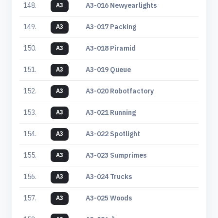
148.
A3-016 Newyearlights
A3
149.
A3-017 Packing
A3
150.
A3-018 Piramid
A3
151.
A3-019 Queue
A3
152.
A3-020 Robotfactory
A3
153.
A3-021 Running
A3
154.
A3-022 Spotlight
A3
155.
A3-023 Sumprimes
A3
156.
A3-024 Trucks
A3
157.
A3-025 Woods
A3