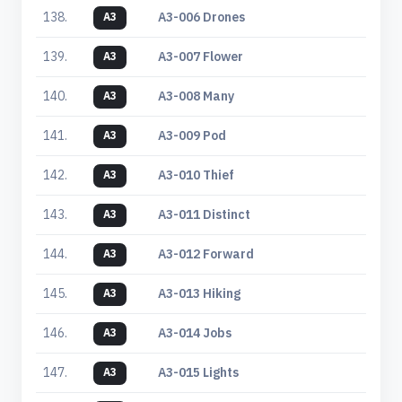
138.
A3-006 Drones
A3
139.
A3-007 Flower
A3
140.
A3-008 Many
A3
141.
A3-009 Pod
A3
142.
A3-010 Thief
A3
143.
A3-011 Distinct
A3
144.
A3-012 Forward
A3
145.
A3-013 Hiking
A3
146.
A3-014 Jobs
A3
147.
A3-015 Lights
A3